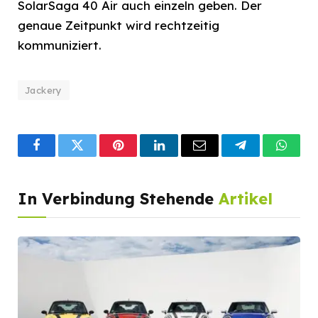
SolarSaga 40 Air auch einzeln geben. Der
genaue Zeitpunkt wird rechtzeitig
kommuniziert.
Jackery
Facebook
Twitter
Pinterest
LinkedIn
Email
Telegram
What
In Verbindung Stehende
Artikel