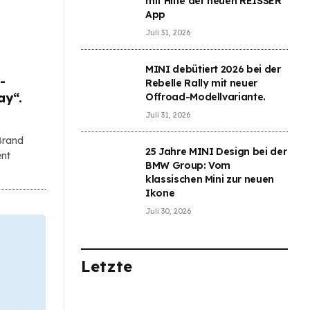
mit Hilfe der neuen REISSER
App
Juli 31, 2026
MINI debütiert 2026 bei der
-
Rebelle Rally mit neuer
ay“.
Offroad-Modellvariante.
Juli 31, 2026
Brand
25 Jahre MINI Design bei der
ent
BMW Group: Vom
klassischen Mini zur neuen
Ikone
Juli 30, 2026
Letzte