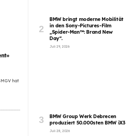
BMW bringt moderne Mobilität
in den Sony-Pictures-Film
„Spider-Man™: Brand New
Day“.
Juli 29, 2026
ent»
 SMGV hat
BMW Group Werk Debrecen
produziert 50.000sten BMW iX3
Juli 28, 2026