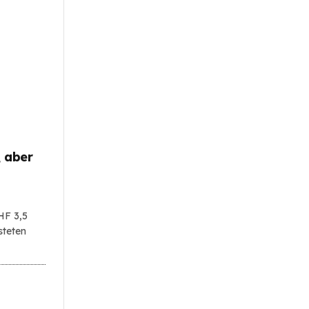
 aber
HF 3,5
steten