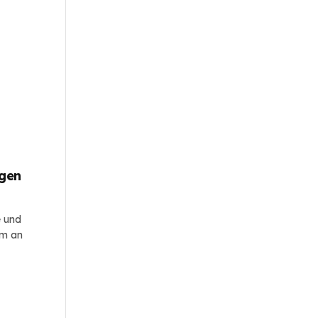
rgen
e und
em an