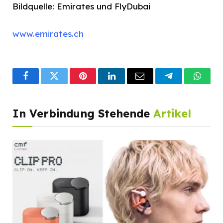
Bildquelle: Emirates und FlyDubai
www.emirates.ch
Facebook
Twitter
Pinterest
LinkedIn
Email
Telegram
What
In Verbindung Stehende
Artikel