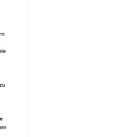
rn
e
ele
zu
de
ein