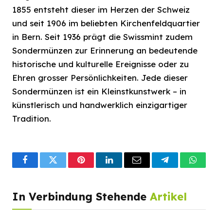
1855 entsteht dieser im Herzen der Schweiz
und seit 1906 im beliebten Kirchenfeldquartier
in Bern. Seit 1936 prägt die Swissmint zudem
Sondermünzen zur Erinnerung an bedeutende
historische und kulturelle Ereignisse oder zu
Ehren grosser Persönlichkeiten. Jede dieser
Sondermünzen ist ein Kleinstkunstwerk – in
künstlerisch und handwerklich einzigartiger
Tradition.
Facebook
Twitter
Pinterest
LinkedIn
Email
Telegram
What
In Verbindung Stehende
Artikel