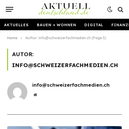
AKTUELLES
BAUEN + WOHNEN
DIGITAL
FINANZ
Home
»
Author: info@schweizerfachmedien.ch (Page 3)
AUTOR:
INFO@SCHWEIZERFACHMEDIEN.CH
info@schweizerfachmedien.ch
Website