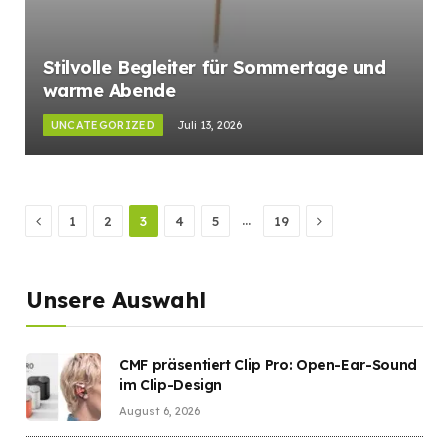
Stilvolle Begleiter für Sommertage und
warme Abende
UNCATEGORIZED
Juli 13, 2026
Previous
Next
…
1
2
3
4
5
19
Unsere Auswahl
CMF präsentiert Clip Pro: Open-Ear-Sound
im Clip-Design
August 6, 2026