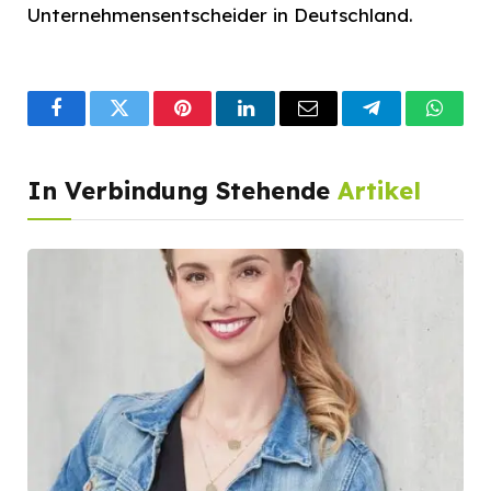
Unternehmensentscheider in Deutschland.
Facebook
Twitter
Pinterest
LinkedIn
Email
Telegram
What
In Verbindung Stehende
Artikel