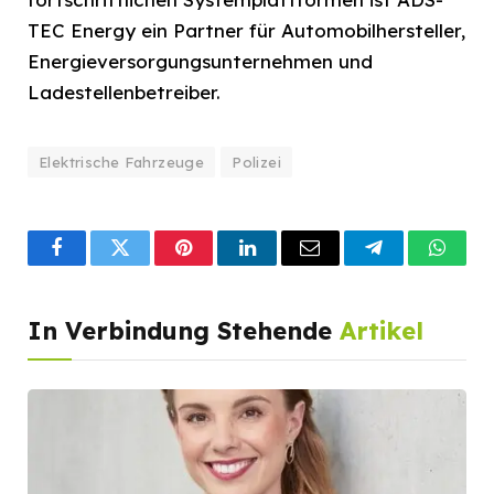
TEC Energy ein Partner für Automobilhersteller,
Energieversorgungsunternehmen und
Ladestellenbetreiber.
Elektrische Fahrzeuge
Polizei
Facebook
Twitter
Pinterest
LinkedIn
Email
Telegram
What
In Verbindung Stehende
Artikel