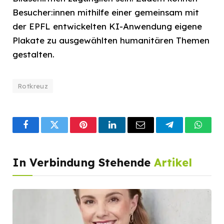
Besucher:innen mithilfe einer gemeinsam mit
der EPFL entwickelten KI-Anwendung eigene
Plakate zu ausgewählten humanitären Themen
gestalten.
Rotkreuz
Facebook
Twitter
Pinterest
LinkedIn
Email
Telegram
What
In Verbindung Stehende
Artikel