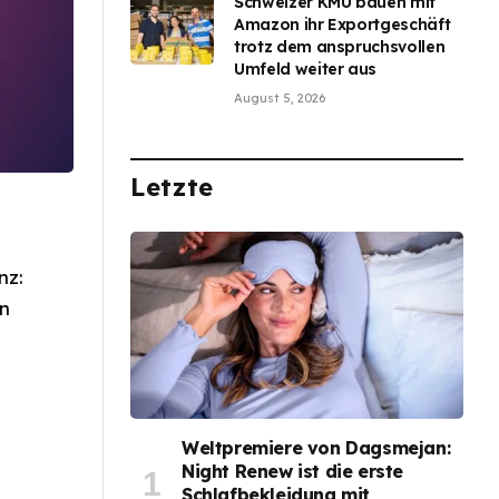
Schweizer KMU bauen mit
Amazon ihr Exportgeschäft
trotz dem anspruchsvollen
Umfeld weiter aus
August 5, 2026
Letzte
nz:
en
Weltpremiere von Dagsmejan:
Night Renew ist die erste
Schlafbekleidung mit