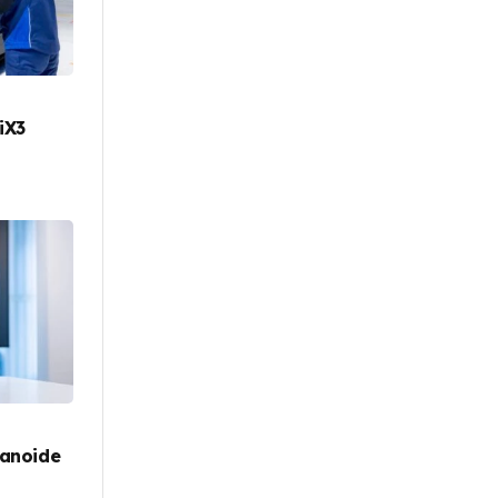
iX3
manoide