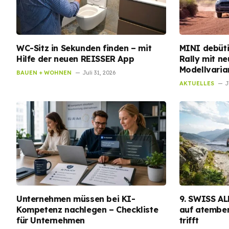
WC-Sitz in Sekunden finden – mit
MINI debüti
Hilfe der neuen REISSER App
Rally mit n
Modellvaria
BAUEN + WOHNEN
Juli 31, 2026
AKTUELLES
J
Unternehmen müssen bei KI-
9. SWISS AL
Kompetenz nachlegen – Checkliste
auf atembe
für Unternehmen
trifft