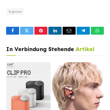
Signicat
Facebook
Twitter
Pinterest
LinkedIn
Email
Telegram
What
In Verbindung Stehende
Artikel