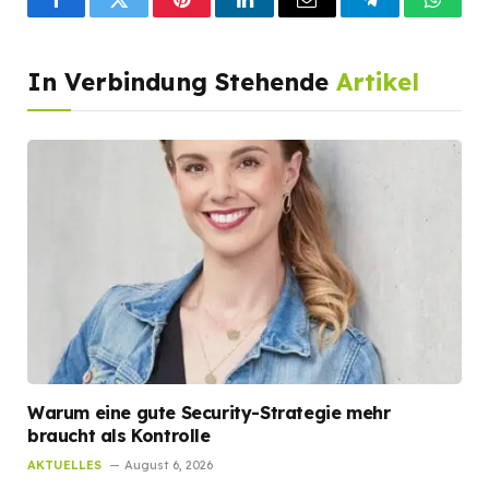
Facebook
Twitter
Pinterest
LinkedIn
Email
Telegram
What
In Verbindung Stehende
Artikel
Warum eine gute Security-Strategie mehr
braucht als Kontrolle
AKTUELLES
August 6, 2026